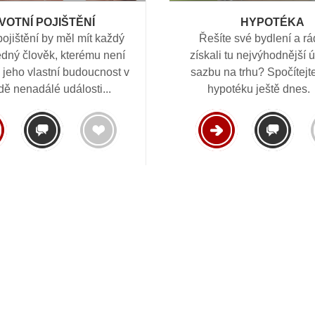
IVOTNÍ POJIŠTĚNÍ
HYPOTÉKA
pojištění by měl mít každý
Řešíte své bydlení a rá
dný člověk, kterému není
získali tu nejvýhodnější
 jeho vlastní budoucnost v
sazbu na trhu? Spočítejt
dě nenadálé události...
hypotéku ještě dnes. 