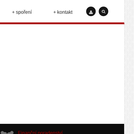
+ spoření
+ kontakt
Finanční poradenství