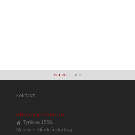
JSTE ZDE:
HOME
KONTAKT
HRI management s.r.o.
Tyršova 1559,
Milovice, Středočeský kraj