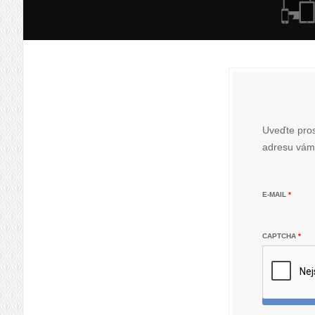
Uveďte pros
adresu vám 
E-MAIL
*
CAPTCHA
*
POT