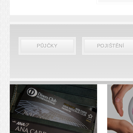
PŮJČKY
POJIŠTĚNÍ