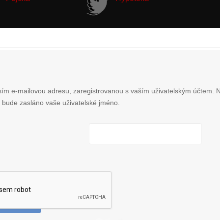
ím e-mailovou adresu, zaregistrovanou s vaším uživatelským účtem. N
bude zasláno vaše uživatelské jméno.
VRDIT