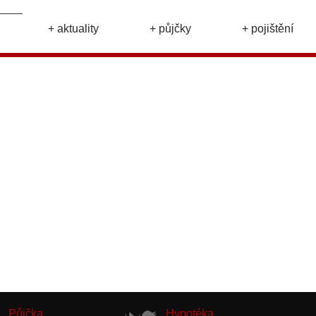
+ aktuality
+ půjčky
+ pojištění
Půjčka
Hypotéka