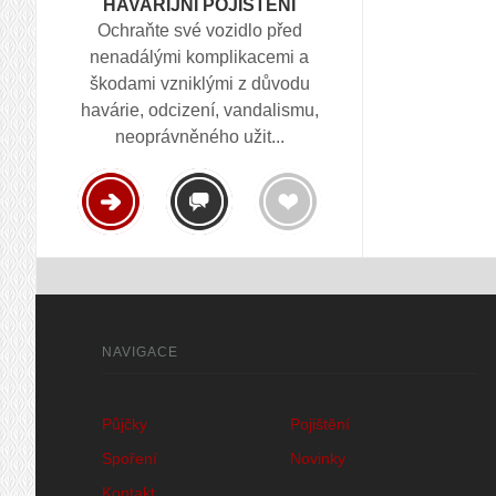
HAVARIJNÍ POJIŠTĚNÍ
Ochraňte své vozidlo před
nenadálými komplikacemi a
škodami vzniklými z důvodu
havárie, odcizení, vandalismu,
neoprávněného užit...
NAVIGACE
Půjčky
Pojištění
Spoření
Novinky
Kontakt