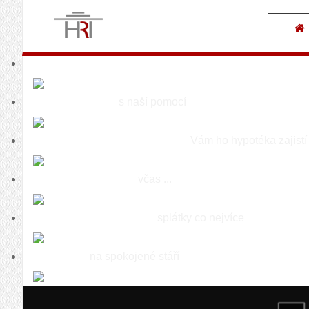
Finanční poradenství pro každého
Splňte si své sny
s naší pomocí
Byt, dům či ateliér s naší pomocí
Vám ho hypotéka zajistí
Zajistěte svou rodinu
včas ...
S naší pomocí snižte své
splátky co nejvíce
Zajistěte se
na spokojené stáří